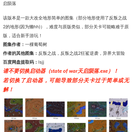
启陨落
该版本是一款大改全地形简单的图集（部分地形使用了反叛之战
2的地形(因为懒hh)），难度与原版类似，部分关卡可能略难于原
版，适合新手游玩！
图集作者：
一棵葡萄树
作者的其他图集：
反叛之战，反叛之战2狂鲨逆袭，异界大冒险
百度网盘提取码：
lsjj
请不要切换启动器（
天启陨落
）！
state of war
.exe
若切换了启动器，可能导致部分关卡过于简单或无
解！