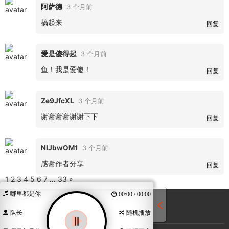
阿萨德
3 个月前
搞起来
回复
爱是傻得起
3 个月前
鱼！我是爱傻！
回复
Ze9JfcXL
3 个月前
谢谢谢谢谢谢下下
回复
NIJbwOM1
3 个月前
感谢作者分享
回复
1
2
3
4
5
6
7
...
33
»
哪里都是你
00:00 / 00:00
powered by
emlog pro
队长
随机播放