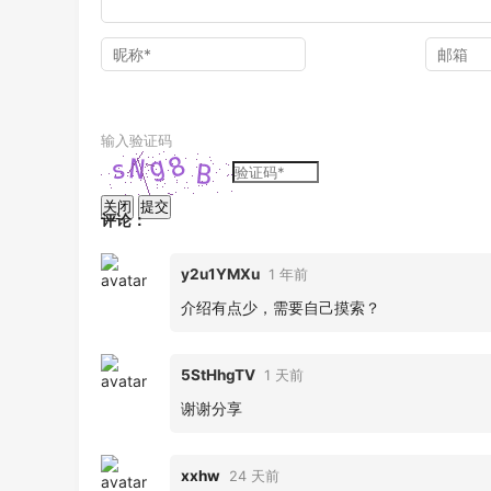
输入验证码
关闭
提交
评论：
y2u1YMXu
1 年前
介绍有点少，需要自己摸索？
5StHhgTV
1 天前
谢谢分享
xxhw
24 天前