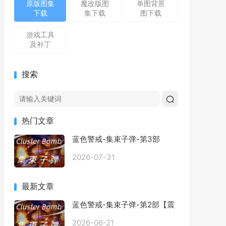
原版图集
魔改版图
单图背景
下载
集下载
图下载
游戏工具
及补丁
搜索
热门文章
蓝色警戒-集束子弹-第3部
2026-07-31
最新文章
蓝色警戒-集束子弹-第2部【震
撼发布】
2026-06-21