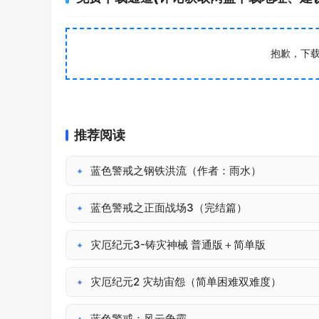
抱歉，下
推荐阅读
蓝色警戒之钢铁洪流（作者：雨水）
✦
蓝色警戒之正面战场3（完结篇）
✦
灾厄纪元3-铸灾神械 普通版＋简单版
✦
灾厄纪元2 灾劫宙怨（简单困难双难度）
✦
蓝色警戒：风云争霸