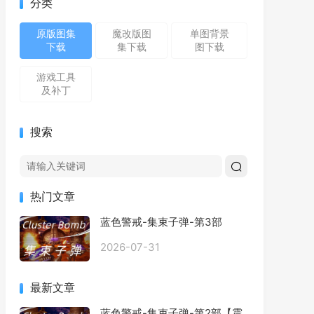
分类
原版图集
魔改版图
单图背景
下载
集下载
图下载
游戏工具
及补丁
搜索
热门文章
蓝色警戒-集束子弹-第3部
2026-07-31
最新文章
蓝色警戒-集束子弹-第2部【震