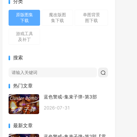
分类
原版图集
魔改版图
单图背景
下载
集下载
图下载
游戏工具
及补丁
搜索
热门文章
蓝色警戒-集束子弹-第3部
2026-07-31
最新文章
蓝色警戒-集束子弹-第2部【震