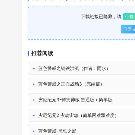
下载链接已隐藏，请
付费 
立即
推荐阅读
蓝色警戒之钢铁洪流（作者：雨水）
✦
蓝色警戒之正面战场3（完结篇）
✦
灾厄纪元3-铸灾神械 普通版＋简单版
✦
灾厄纪元2 灾劫宙怨（简单困难双难度）
✦
蓝色警戒-黑铁之影
✦