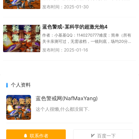
一、图集保留使用原版地图仅修改布局且为非魔改
发布时间：2025-01-30
版。第二、图集保...
蓝色警戒-某科学的超激光炮4
作者：小基基QQ：1140270777难度：简单（所有
关卡亲测可过，无需读档，一镜到底，场均20分
钟）特征：炮塔平衡、超级坦克、加强激光炮、不
发布时间：2025-01-16
堵车 炮塔基础攻略...
个人资料
蓝色警戒网(NafMaxYang)
这个人很懒,什么都没留下.
联系作者
百度一下